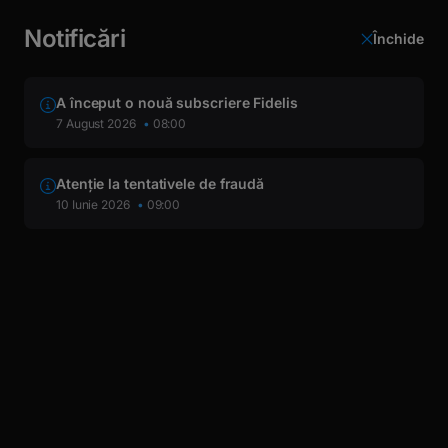
latinești
кириллица
Notificări
Login
Închide
Prezentarea societății
A început o nouă subscriere Fidelis
BTCP
7 August 2026
08:00
Atenție la tentativele de fraudă
e
ÎNAPOI
10 Iunie 2026
09:00
CRS
Standardul Comun de Raportare