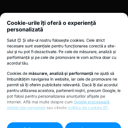
LEGAL
Cookie-urile îți oferă o experiență
UTIL
personalizată
Salut 😊 Și site-ul nostru folosește cookies. Cele strict
Termeni și condiții
ANPC
Politica de confidențialitate
Politica de 
necesare sunt esențiale pentru funcționarea corectă a site-
ului și nu pot fi dezactivate. Pe cele de măsurare, analiză și
performanță și pe cele de promovare le vom activa doar cu
acordul tău.
© 2026 Toate drepturile rezervate.
Cookies de
măsurare, analiză și performanță
ne ajută să
îmbunătățim navigarea în website, iar cele de promovare ne
permit să îți oferim publicitate relevantă. Dacă îți dai acordul
pentru utilizarea acestora, partenerii noștri, precum Google, le
pot folosi pentru personalizarea anunțurilor afișate pe
internet. Află mai multe despre cum
Google procesează
datele tale personale
sau citeste
politica de cookies BT
.
A început o nouă subscriere Fidelis
Pentru personalizarea preferințelor selectează
"
Setari
cookies
"