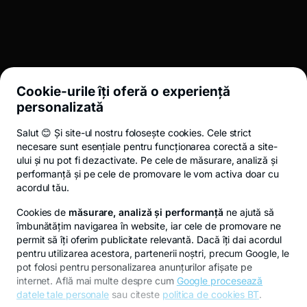
INVESTMENT BANKING
LEGAL
Cookie-urile îți oferă o experiență
UTIL
personalizată
Salut 😊 Și site-ul nostru folosește cookies. Cele strict
Termeni și condiții
ANPC
Politica de confidențialitate
Politica de 
necesare sunt esențiale pentru funcționarea corectă a site-
ului și nu pot fi dezactivate. Pe cele de măsurare, analiză și
performanță și pe cele de promovare le vom activa doar cu
acordul tău.
© 2026 Toate drepturile rezervate.
Cookies de
măsurare, analiză și performanță
ne ajută să
îmbunătățim navigarea în website, iar cele de promovare ne
permit să îți oferim publicitate relevantă. Dacă îți dai acordul
pentru utilizarea acestora, partenerii noștri, precum Google, le
pot folosi pentru personalizarea anunțurilor afișate pe
internet. Află mai multe despre cum
Google procesează
datele tale personale
sau citeste
politica de cookies BT
.