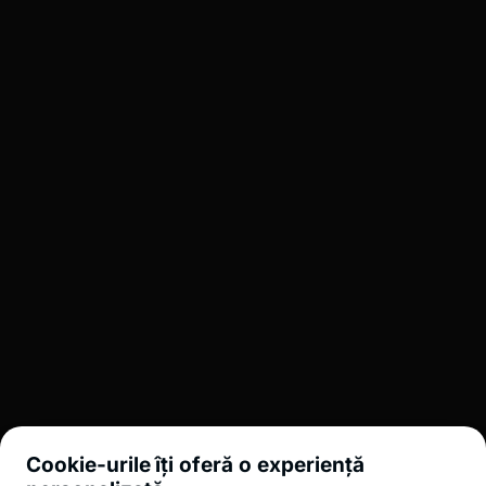
BT Capital Partners informează investitorii despre posibile
riscuri inerente existente pentru tranzacțiile cu
instrumente financiare, cum ar fi: fluctuația prețurilor
pieței, incertitudinea dividendelor, a randamentelor și/sau
a profiturilor, fluctuația cursului de schimb.
Română
BROKERAJ
INVESTMENT BANKING
LEGAL
Cookie-urile îți oferă o experiență
UTIL