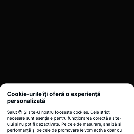
Română
BROKERAJ
INVESTMENT BANKING
LEGAL
Cookie-urile îți oferă o experiență
UTIL
personalizată
Salut 😊 Și site-ul nostru folosește cookies. Cele strict
Termeni și condiții
ANPC
Politica de confidențialitate
Politica de 
necesare sunt esențiale pentru funcționarea corectă a site-
ului și nu pot fi dezactivate. Pe cele de măsurare, analiză și
performanță și pe cele de promovare le vom activa doar cu