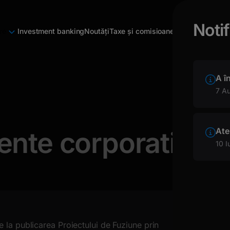
Notif
re
Investment banking
Noutăți
Taxe și comisioane
A î
7 A
Ate
ente corporative 
10 I
e la publicarea Proiectului de Fuziune prin