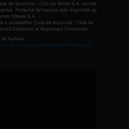
Casa de Bucovina ' Club de Munte S.A. (societati
banta). Proiectul de fuziune este disponibil spre
mrom Oltenia S.A. -
eb a societatilor Casa de Bucovina ' Club de
inului Electronic al Registrului Comertului.
t de fuziune
70519_Raport-curent-Publicare-Proiect-de-