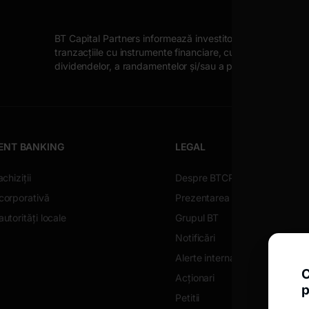
BT Capital Partners informează investitorii despre posibile
tranzacțiile cu instrumente financiare, cum ar fi: fluctuația
dividendelor, a randamentelor și/sau a profiturilor, fluctu
ENT BANKING
LEGAL
achiziții
Despre BTCP
corporativă
Prezentarea societății
utorități locale
Grupul BT
Notificări
Alerte internaționale
C
Acționari
p
Petitii