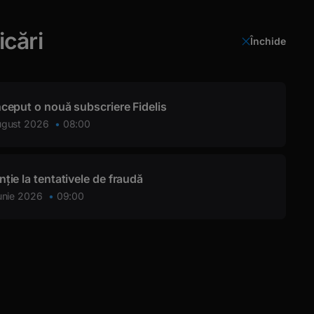
icări
Închide
Login
nceput o nouă subscriere Fidelis
ugust 2026
08:00
nție la tentativele de fraudă
SEOL
unie 2026
09:00