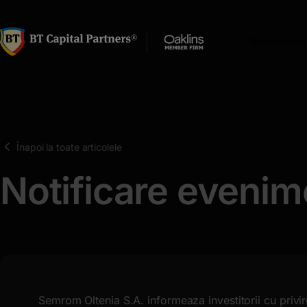
latinești
кириллица
Tranzacționa
Înapoi la toate articolele
Notificare evenim
Semrom Oltenia S.A. informeaza investitorii cu privir