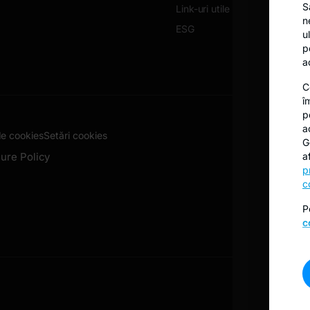
S
Link-uri utile
n
ESG
u
p
a
C
î
p
a
de cookies
Setări cookies
G
ure Policy
a
p
c
P
c