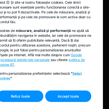
alut 😊 Și site-ul nostru folosește cookies. Cele strict
Fidelis
ecesare sunt esențiale pentru funcționarea corectă a site-
Oferta publică de cumpărare EVER
lui și nu pot fi dezactivate. Pe cele de măsurare, analiză și
erformanță și pe cele de promovare le vom activa doar cu
Oferta publică de cumpărare TRANSI
cordul tău.
ookies de
măsurare, analiză și performanță
ne ajută să
mbunătățim navigarea în website, iar cele de promovare ne
ermit să îți oferim publicitate relevantă. Dacă îți dai
cordul pentru utilizarea acestora, partenerii noștri, precum
oogle, le pot folosi pentru personalizarea anunțurilor
fișate pe internet. Află mai multe despre cum
Google
rocesează datele tale personale
sau citeste
politica de
ookies BT
.
entru personalizarea preferințelor selectează
"
Setari
ookies
"
A început o nouă subscriere Fidelis
Refuz toate
Accept toate