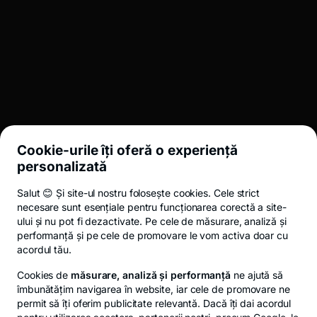
BROKERAJ
INVESTMENT BANKING
LEGAL
Cookie-urile îți oferă o experiență
UTIL
personalizată
Salut 😊 Și site-ul nostru folosește cookies. Cele strict
Termeni și condiții
ANPC
Politica de confidențialitate
Politica de 
necesare sunt esențiale pentru funcționarea corectă a site-
ului și nu pot fi dezactivate. Pe cele de măsurare, analiză și
performanță și pe cele de promovare le vom activa doar cu
acordul tău.
© 2026 Toate drepturile rezervate.
Cookies de
măsurare, analiză și performanță
ne ajută să
îmbunătățim navigarea în website, iar cele de promovare ne
permit să îți oferim publicitate relevantă. Dacă îți dai acordul