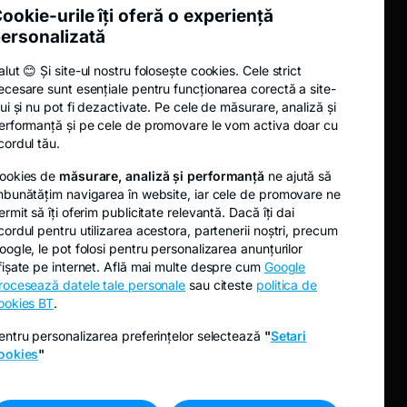
ookie-urile îți oferă o experiență
Analize
ersonalizată
Noutăți
alut 😊 Și site-ul nostru folosește cookies. Cele strict
Fidelis
ecesare sunt esențiale pentru funcționarea corectă a site-
Oferta publică de cumpărare EVER
lui și nu pot fi dezactivate. Pe cele de măsurare, analiză și
erformanță și pe cele de promovare le vom activa doar cu
Oferta publică de cumpărare TRANSI
cordul tău.
ookies de
măsurare, analiză și performanță
ne ajută să
mbunătățim navigarea în website, iar cele de promovare ne
ermit să îți oferim publicitate relevantă. Dacă îți dai
cordul pentru utilizarea acestora, partenerii noștri, precum
oogle, le pot folosi pentru personalizarea anunțurilor
fișate pe internet. Află mai multe despre cum
Google
rocesează datele tale personale
sau citeste
politica de
ookies BT
.
entru personalizarea preferințelor selectează
"
Setari
ookies
"
A început o nouă subscriere Fidelis