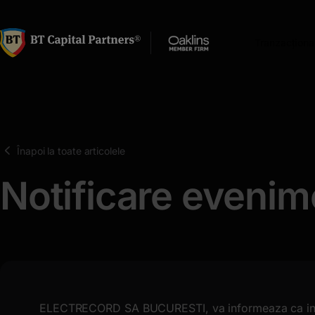
latinești
кириллица
Tranzacționa
Înapoi la toate articolele
Notificare evenim
ELECTRECORD SA BUCURESTI, va informeaza ca in d