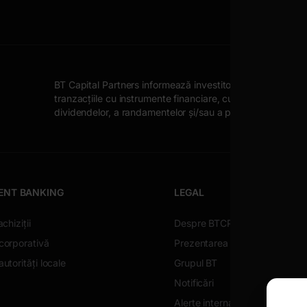
BT Capital Partners informează investitorii despre posibile
tranzacțiile cu instrumente financiare, cum ar fi: fluctuația
dividendelor, a randamentelor și/sau a profiturilor, fluctu
ENT BANKING
LEGAL
achiziții
Despre BTCP
corporativă
Prezentarea societății
utorități locale
Grupul BT
Notificări
Alerte internaționale