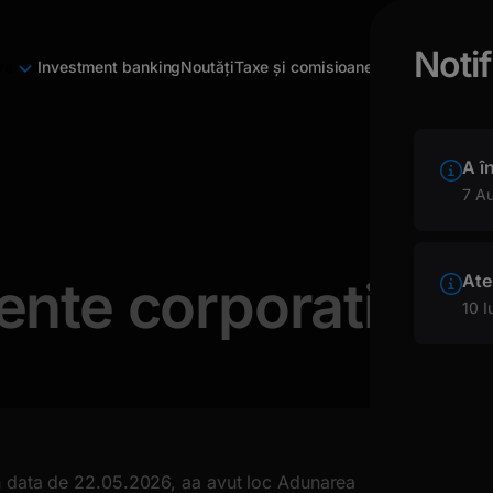
Notif
re
Investment banking
Noutăți
Taxe și comisioane
A î
7 A
Ate
ente corporative 
10 I
ata de 22.05.2026, aa avut loc Adunarea