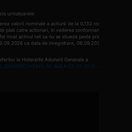
ecis urmatoarele:
erea valorii nominale a actiunii de la 0,133 ron, la
 de plati catre actionari, in vederea conformarii la
fel incat activul net sa nu se situeze peste pragul
e 09.09.2026 ca data de inregistrare, 08.09.2026 ca
eferitor la Hotararile Adunarii Generale a
ELRD_20260522143343_RC-AGEA-22-05-2026---