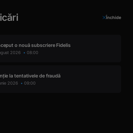
icări
Închide
Login
nceput o nouă subscriere Fidelis
ugust 2026
08:00
nție la tentativele de fraudă
ELRD
unie 2026
09:00