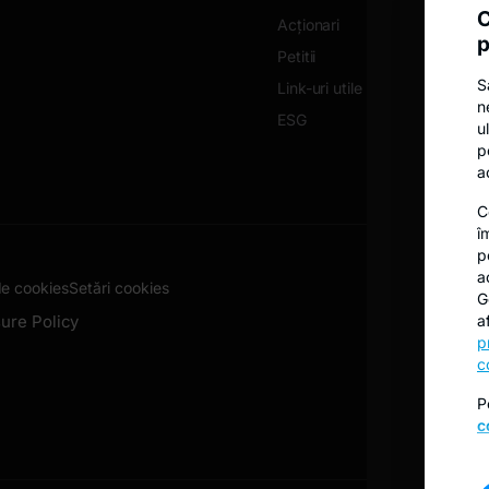
C
Acționari
p
Petitii
S
Link-uri utile
n
ESG
u
p
a
C
î
p
a
de cookies
Setări cookies
G
ure Policy
a
p
c
P
c