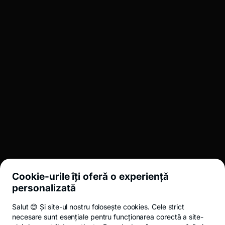
pieței, incertitudinea dividendelor, a randamentelor și/sau
a profiturilor, fluctuația cursului de schimb.
Română
BROKERAJ
INVESTMENT BANKING
LEGAL
Cookie-urile îți oferă o experiență
UTIL
personalizată
Salut 😊 Și site-ul nostru folosește cookies. Cele strict
Termeni și condiții
ANPC
Politica de confidențialitate
Politica de 
necesare sunt esențiale pentru funcționarea corectă a site-