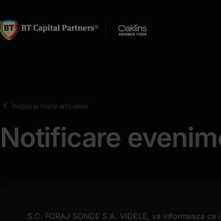
latinești
кириллица
Tranzacționa
Înapoi la toate articolele
Notificare evenim
S.C. FORAJ SONDE S.A. VIDELE, va informeaza ca in