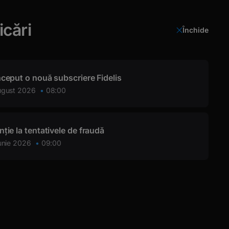
icări
Închide
Login
nceput o nouă subscriere Fidelis
ugust 2026
08:00
nție la tentativele de fraudă
FOJE
unie 2026
09:00