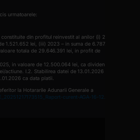
ecis urmatoarele:
nstituite din profitul reinvestit al anilor (i) 2017
de 1.521.652 lei, (iii) 2023 – in suma de 6.787.043
valoare totala de 29.646.391 lei, in profit de
2025, in valoare de 12.500.064 lei, ca dividende.
ei/actiune. I.2. Stabilirea datei de 13.01.2026 ca
.01.2026 ca data platii.
eferitor la Hotararile Adunarii Generale a
OJE_20251217173515_Raport-curent-AGA-16-12.pdf