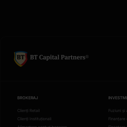
BROKERAJ
INVESTM
Clienți Retail
Fuziuni și 
Clienți Instituționali
Finanțare 
Alimentare conturi bancare
Finanțare a