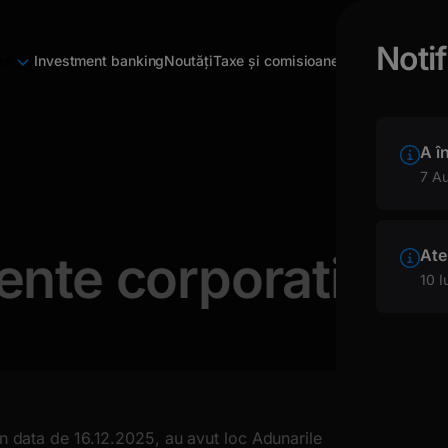
Notif
re
Investment banking
Noutăți
Taxe și comisioane
A î
7 A
Ate
ente corporative 
10 I
 data de 16.12.2025, au avut loc Adunarile