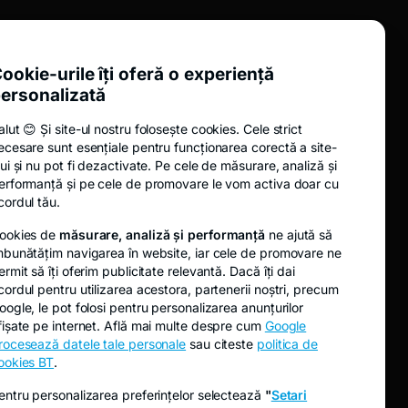
Siguranta online
Educație
ookie-urile îți oferă o experiență
Analize
ersonalizată
Noutăți
alut 😊 Și site-ul nostru folosește cookies. Cele strict
Fidelis
ecesare sunt esențiale pentru funcționarea corectă a site-
Oferta publică de cumpărare EVER
lui și nu pot fi dezactivate. Pe cele de măsurare, analiză și
erformanță și pe cele de promovare le vom activa doar cu
Oferta publică de cumpărare TRANSI
cordul tău.
ookies de
măsurare, analiză și performanță
ne ajută să
mbunătățim navigarea în website, iar cele de promovare ne
ermit să îți oferim publicitate relevantă. Dacă îți dai
cordul pentru utilizarea acestora, partenerii noștri, precum
oogle, le pot folosi pentru personalizarea anunțurilor
fișate pe internet. Află mai multe despre cum
Google
rocesează datele tale personale
sau citeste
politica de
ookies BT
.
entru personalizarea preferințelor selectează
"
Setari