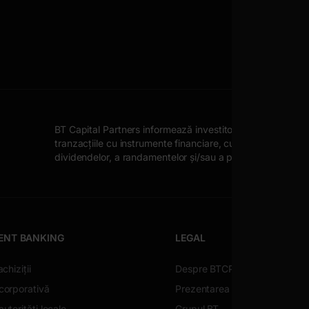
BT Capital Partners informează investitorii despre posibile
tranzacțiile cu instrumente financiare, cum ar fi: fluctuația
dividendelor, a randamentelor și/sau a profiturilor, fluctu
ENT BANKING
LEGAL
achiziții
Despre BTCP
corporativă
Prezentarea societății
utorități locale
Grupul BT