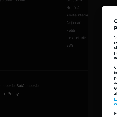
Notificări
Alerte internaționale
C
Acționari
p
Petitii
S
Link-uri utile
n
ESG
u
p
a
C
î
p
a
de cookies
Setări cookies
G
ure Policy
a
p
c
P