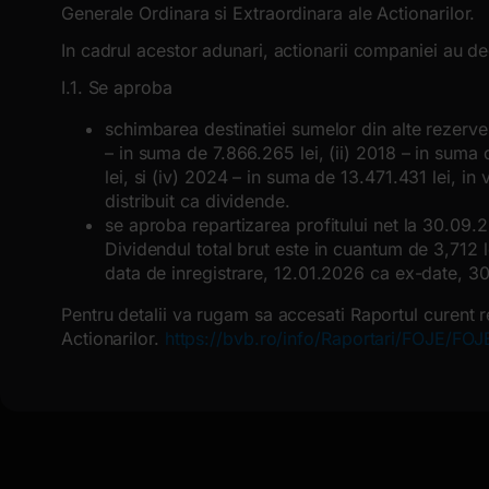
Generale Ordinara si Extraordinara ale Actionarilor.
In cadrul acestor adunari, actionarii companiei au d
I.1. Se aproba
schimbarea destinatiei sumelor din alte rezerve co
– in suma de 7.866.265 lei, (ii) 2018 – in suma 
lei, si (iv) 2024 – in suma de 13.471.431 lei, in 
distribuit ca dividende.
se aproba repartizarea profitului net la 30.09.
Dividendul total brut este in cuantum de 3,712 l
data de inregistrare, 12.01.2026 ca ex-date, 30
Pentru detalii va rugam sa accesati Raportul curent r
Actionarilor.
https://bvb.ro/info/Raportari/FOJE/F