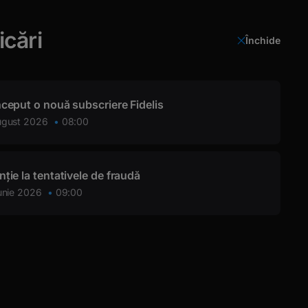
icări
Închide
Login
nceput o nouă subscriere Fidelis
ugust 2026
08:00
nție la tentativele de fraudă
 BRM
unie 2026
09:00