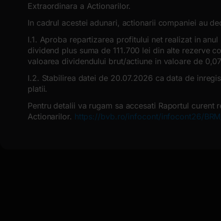
Extraordinara a Actionarilor.
In cadrul acestei adunari, actionarii companiei au de
I.1. Aproba repartizarea profitului net realizat in an
dividend plus suma de 111.700 lei din alte rezerve co
valoarea dividendului brut/actiune in valoare de 0,07 
I.2. Stabilirea datei de 20.07.2026 ca data de inreg
platii.
Pentru detalii va rugam sa accesati Raportul curent r
Actionarilor.
https://bvb.ro/infocont/infocont26/B