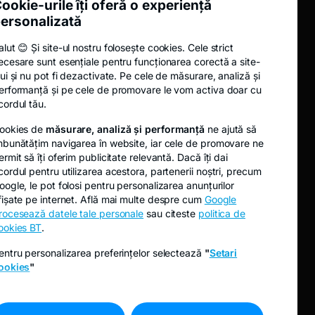
ookie-urile îți oferă o experiență
Analize
ersonalizată
Noutăți
alut 😊 Și site-ul nostru folosește cookies. Cele strict
Fidelis
ecesare sunt esențiale pentru funcționarea corectă a site-
Oferta publică de cumpărare EVER
lui și nu pot fi dezactivate. Pe cele de măsurare, analiză și
erformanță și pe cele de promovare le vom activa doar cu
Oferta publică de cumpărare TRANSI
cordul tău.
ookies de
măsurare, analiză și performanță
ne ajută să
mbunătățim navigarea în website, iar cele de promovare ne
ermit să îți oferim publicitate relevantă. Dacă îți dai
cordul pentru utilizarea acestora, partenerii noștri, precum
oogle, le pot folosi pentru personalizarea anunțurilor
fișate pe internet. Află mai multe despre cum
Google
rocesează datele tale personale
sau citeste
politica de
ookies BT
.
entru personalizarea preferințelor selectează
"
Setari
ookies
"
A început o nouă subscriere Fidelis