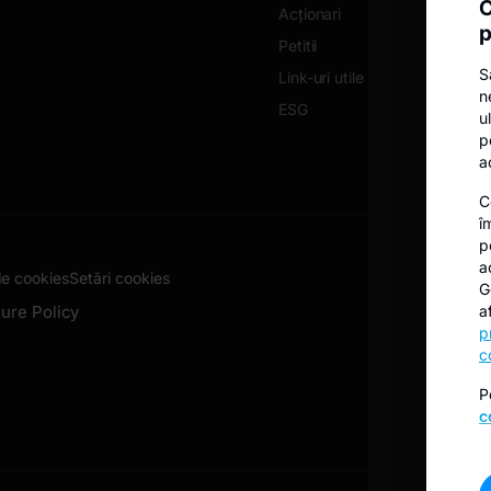
C
Acționari
p
Petitii
S
Link-uri utile
n
ESG
u
p
a
C
î
p
a
de cookies
Setări cookies
G
ure Policy
a
p
c
P
c