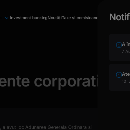
Notif
re
Investment banking
Noutăți
Taxe și comisioane
A î
7 A
Ate
mente corporative
10 I
 a avut loc Adunarea Generala Ordinara si