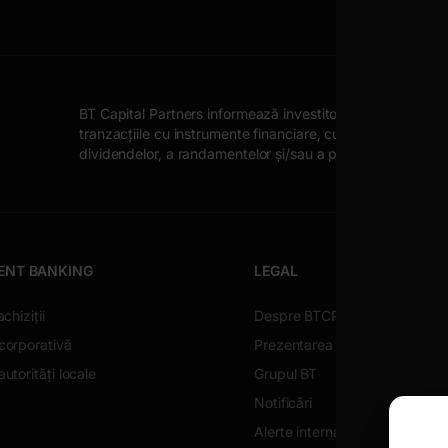
BT Capital Partners informează investitorii despre posibile
tranzacțiile cu instrumente financiare, cum ar fi: fluctuația
dividendelor, a randamentelor și/sau a profiturilor, fluctu
ENT BANKING
LEGAL
achiziții
Despre BTCP
corporativă
Prezentarea societății
utorități locale
Grupul BT
Notificări
Alerte internaționale